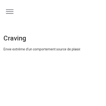
Aller
au
contenu
Craving
Envie extrême d’un comportement source de plaisir.