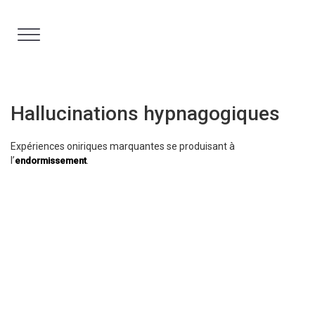
Aller
au
contenu
Hallucinations hypnagogiques
Expériences oniriques marquantes se produisant à
l’
.
endormissement