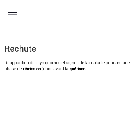
Aller
au
contenu
Rechute
Réapparition des symptômes et signes de la maladie pendant une
phase de
(donc avant la
).
rémission
guérison