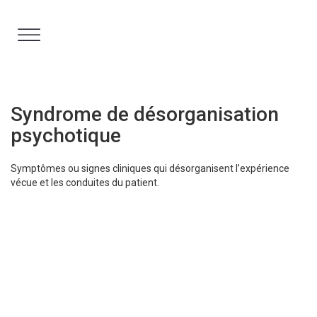
Aller
au
contenu
Syndrome de désorganisation
psychotique
Symptômes ou signes cliniques qui désorganisent l’expérience
vécue et les conduites du patient.