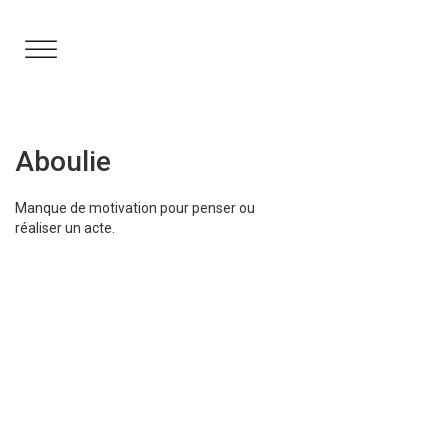
Aller
au
contenu
Aboulie
Manque de motivation pour penser ou
réaliser un acte.