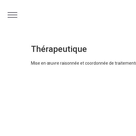
Aller
au
contenu
Thérapeutique
Mise en œuvre raisonnée et coordonnée de traitement(s)