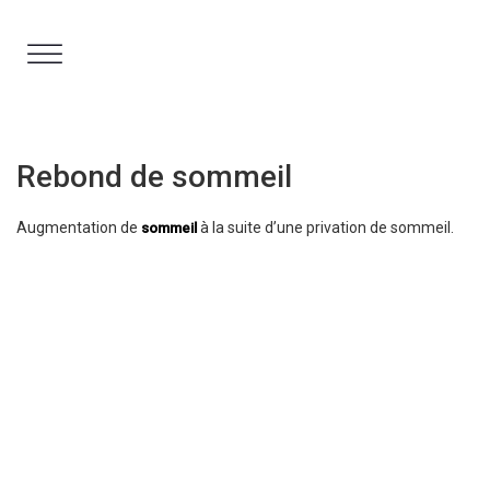
Aller
au
contenu
Rebond de sommeil
Augmentation de
à la suite d’une privation de sommeil.
sommeil