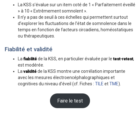
La KSS s’évalue sur un item coté de 1 « Parfaitement éveillé
» à 10 « Extrêmement somnolent ».
Il n’y a pas de seuil à ces échelles qui permettent surtout
d’explorer les fluctuations de l’état de somnolence dans le
temps en fonction de facteurs circadiens, homéostatiques
ou thérapeutiques.
Fiabilité et validité
La
de la KSS, en particulier évaluée par le
,
fiabilité
test-retest
est modérée.
La
de la KSS montre une corrélation importante
validité
avec les mesures électroencéphalographiques et
cognitives du niveau d’éveil (cf. Fiches :
TILE
et
TME
).
Faire le test