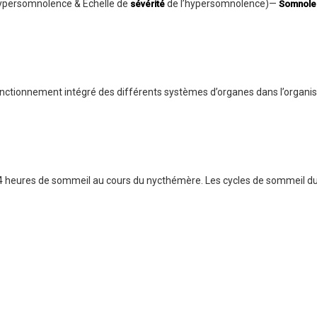
 hypersomnolence & Échelle de
de l’hypersomnolence)—
sévérité
Somnole
 fonctionnement intégré des différents systèmes d’organes dans l’organ
-4 heures de sommeil au cours du nycthémère. Les cycles de sommeil d