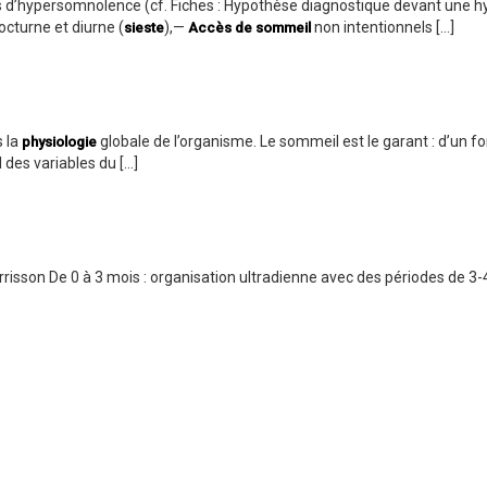
ntes d’hypersomnolence (cf. Fiches : Hypothèse diagnostique devant une
cturne et diurne (
),—
non intentionnels […]
sieste
Accès de sommeil
s la
globale de l’organisme. Le sommeil est le garant : d’un
physiologie
 des variables du […]
isson De 0 à 3 mois : organisation ultradienne avec des périodes de 3