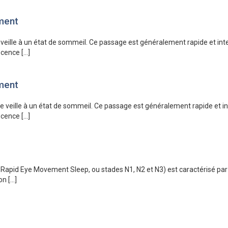
ement
veille à un état de sommeil. Ce passage est généralement rapide et int
scence […]
ement
e veille à un état de sommeil. Ce passage est généralement rapide et in
scence […]
apid Eye Movement Sleep, ou stades N1, N2 et N3) est caractérisé par u
on […]