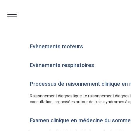
Aller
au
contenu
Evènements moteurs
Evènements respiratoires
Processus de raisonnement clinique en
Raisonnement diagnostique Le raisonnement diagnostiqu
consultation, organisées autour de trois syndromes à spé
Examen clinique en médecine du sommei