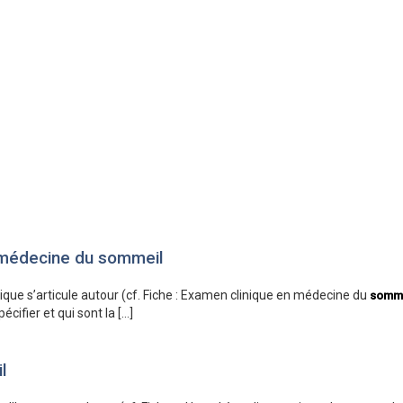
 médecine du sommeil
e s’articule autour (cf. Fiche : Examen clinique en médecine du
somme
cifier et qui sont la […]
l