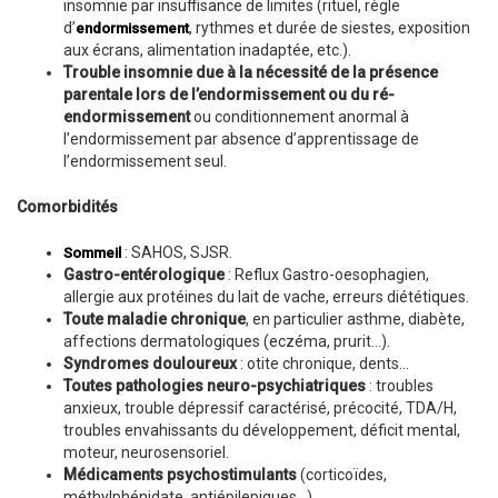
insomnie par insuffisance de limites (rituel, règle
d’
, rythmes et durée de siestes, exposition
endormissement
aux écrans, alimentation inadaptée, etc.).
Trouble insomnie due à la nécessité de la présence
parentale lors de l’endormissement ou du ré-
endormissement
ou conditionnement anormal à
l’endormissement par absence d’apprentissage de
l’endormissement seul.
Comorbidités
: SAHOS, SJSR.
Sommeil
Gastro-entérologique
: Reflux Gastro-oesophagien,
allergie aux protéines du lait de vache, erreurs diététiques.
Toute maladie chronique
, en particulier asthme, diabète,
affections dermatologiques (eczéma, prurit…).
Syndromes douloureux
: otite chronique, dents…
Toutes pathologies neuro-psychiatriques
: troubles
anxieux, trouble dépressif caractérisé, précocité, TDA/H,
troubles envahissants du développement, déficit mental,
moteur, neurosensoriel.
Médicaments psychostimulants
(corticoïdes,
méthylphénidate, antiépilepiques…).